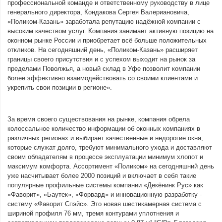
профессиональной команде и ответственному руководству в лице
генерального директора, Кондакова Сергея Валериановича,
«Поликом-Казань» заработала репутацию надёжной компании с
высоким качеством услуг. Компания занимает активную позицию на
оконном рынке России и приобретает всё больше положительных
откликов. На сегодняшний день, «Поликом-Казань» расширяет
границы своего присутствия и с успехом выходит на рынок за
пределами Поволжья, а новый склад в Уфе позволит компании
более эффективно взаимодействовать со своими клиентами и
укрепить свои позиции в регионе».
За время своего существования на рынке, компания обрела
колоссальное количество информации об оконных компаниях в
различных регионах и выбирает качественные и недорогие окна,
которые служат долго, требуют минимального ухода и доставляют
своим обладателям в процессе эксплуатации минимум хлопот и
максимум комфорта. Ассортимент «Поликом» на сегодняшний день
уже насчитывает более 2000 позиций и включает в себя такие
популярные профильные системы компании «Декёнинк Рус» как
«Фаворит», «Баутек», «Форвард» и инновационную разработку -
систему «Фаворит Спэйс». Это новая шестикамерная система с
шириной профиля 76 мм, тремя контурами уплотнения и