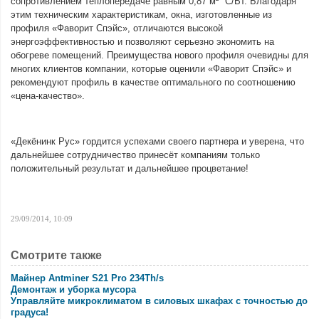
сопротивлением теплопередаче равным 0,87 м² °С/Вт. Благодаря
этим техническим характеристикам, окна, изготовленные из
профиля «Фаворит Спэйс», отличаются высокой
энергоэффективностью и позволяют серьезно экономить на
обогреве помещений. Преимущества нового профиля очевидны для
многих клиентов компании, которые оценили «Фаворит Спэйс» и
рекомендуют профиль в качестве оптимального по соотношению
«цена-качество».
«Декёнинк Рус» гордится успехами своего партнера и уверена, что
дальнейшее сотрудничество принесёт компаниям только
положительный результат и дальнейшее процветание!
29/09/2014, 10:09
Смотрите также
Майнер Antminer S21 Pro 234Th/s
Демонтаж и уборка мусора
Управляйте микроклиматом в силовых шкафах с точностью до
градуса!