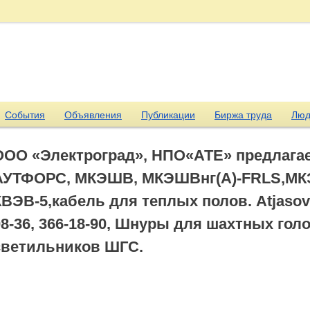
События
Объявления
Публикации
Биржа труда
Люд
ООО «Электроград», НПО«АТЕ» предлагае
АУТФОРС, МКЭШВ, МКЭШВнг(А)-FRLS,МКЭ
КВЭВ-5,кабель для теплых полов. Atjasov@
08-36, 366-18-90, Шнуры для шахтных го
светильников ШГС.