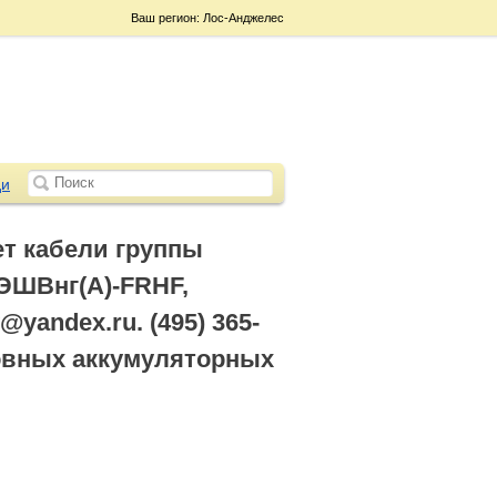
Ваш регион: Лос-Анджелес
и
т кабели группы
ШВнг(А)-FRHF,
yandex.ru. (495) 365-
ловных аккумуляторных