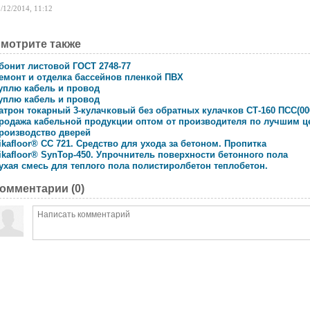
/12/2014, 11:12
мотрите также
бонит листовой ГОСТ 2748-77
емонт и отделка бассейнов пленкой ПВХ
уплю кабель и провод
уплю кабель и провод
атрон токарный 3-кулачковый без обратных кулачков СТ-160 ПСС(00
родажа кабельной продукции оптом от производителя по лучшим ц
роизводство дверей
ikafloor® CC 721. Средство для ухода за бетоном. Пропитка
ikafloor® SynTop-450. Упрочнитель поверхности бетонного пола
ухая смесь для теплого пола полистиролбетон теплобетон.
омментарии (
0
)