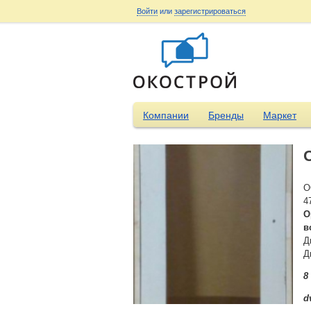
Войти
или
зарегистрироваться
Компании
Бренды
Маркет
О
4
О
в
Д
Д
8
d