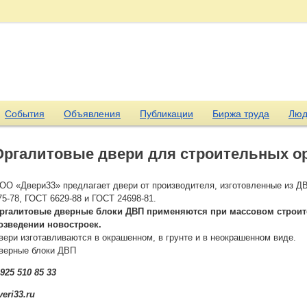
События
Объявления
Публикации
Биржа труда
Люд
Оргалитовые двери для строительных о
ОО «Двери33» предлагает двери от производителя, изготовленные из 
75-78, ГОСТ 6629-88 и ГОСТ 24698-81.
ргалитовые дверные блоки ДВП применяются при массовом строит
озведении новостроек.
вери изготавливаются в окрашенном, в грунте и в неокрашенном виде.
верные блоки ДВП
 925 510 85 33
veri33.ru