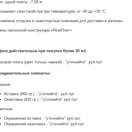
ес одной плиты - 7,56 кг.
охраняет свои свойства при температурах от -40 до +50 °C.
озможна отгрузка в транспортные компании для доставки в регионы.
ены напольной конструкции «РезиПлит»
Цена действительна при покупке более 20 м2.
азовая плита (цвет только черный) - "уточняйте" руб./шт.
оединительные элементы:
ерные:
Вставка (860 гр.) - "уточняйте" руб./шт.
Окантовка (420 гр.) - "уточняйте" руб./шт.
ветные:
Окрашенная вставка - "уточняйте" руб./шт.
Окрашенная окантовка - "уточняйте" руб./шт.