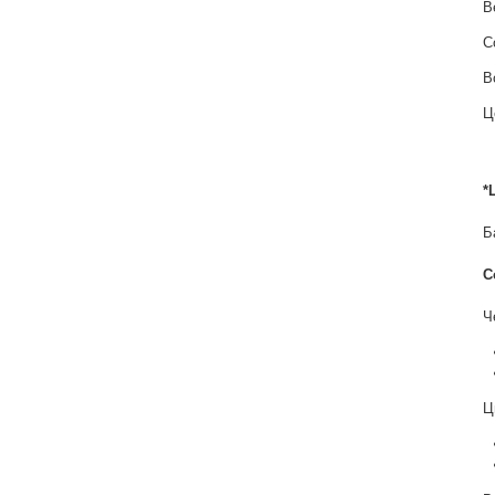
В
С
В
Ц
*
Б
С
Ч
Ц