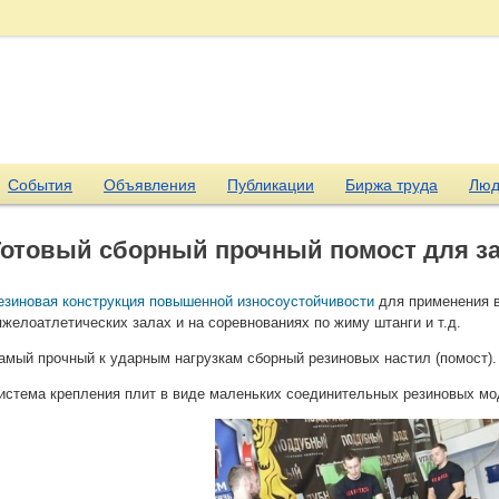
События
Объявления
Публикации
Биржа труда
Люд
Готовый сборный прочный помост для за
езиновая конструкция повышенной износоустойчивости
для применения в
яжелоатлетических залах и на соревнованиях по жиму штанги и т.д.
амый прочный к ударным нагрузкам сборный резиновых настил (помост).
истема крепления плит в виде маленьких соединительных резиновых мо