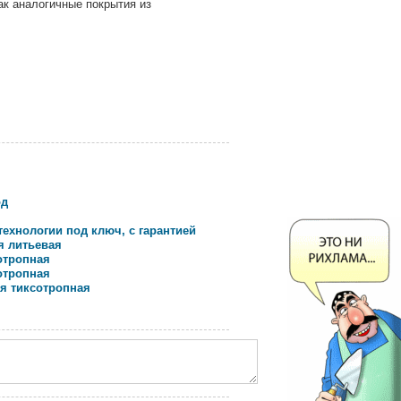
ак аналогичные покрытия из
од
технологии под ключ, с гарантией
я литьевая
отропная
отропная
я тиксотропная