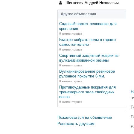
Шинкевич Андрей Нколаевич
Другие объявления
Садовый паркет основание для
крепления
0 комментариев
Быстро собрать полы в гараже
самостоятельно
0 комментариев
Спортивный защитный коврик из
вулканизированной резины
0 комментариев
Вулканизированное резиновое
рулонное покрытие 6 мм.
0 комментариев
Противоударные покрытия для
тренажерного зала свободных
Н
весов
г
0 комментариев
П
П
Пожаловаться на объявление
Рассказать друзьям
Р