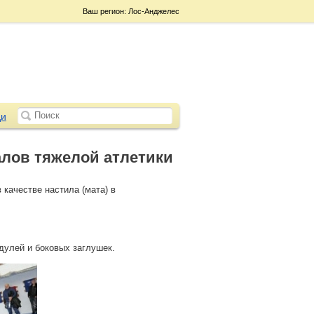
Ваш регион: Лос-Анджелес
и
лов тяжелой атлетики
 качестве настила (мата) в
дулей и боковых заглушек.