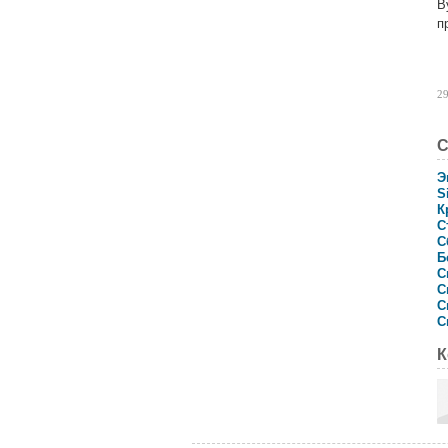
В
п
29
С
Э
S
К
С
С
Б
С
С
С
С
К