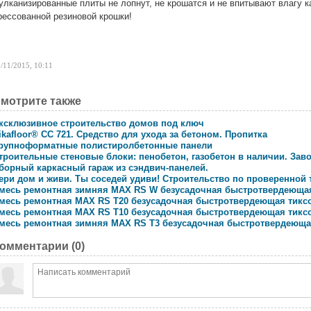
улканизированные плиты не лопнут, не крошатся и не впитывают влагу к
рессованной резиновой крошки!
/11/2015, 10:11
мотрите также
ксклюзивное строительство домов под ключ
ikafloor® CC 721. Средство для ухода за бетоном. Пропитка
рупноформатные полистиролбетонные панели
троительные стеновые блоки: пенобетон, газобетон в наличии. Зав
борный каркасный гараж из сэндвич-панелей.
ери дом и живи. Ты соседей удиви! Строительство по проверенной 
месь ремонтная зимняя MAX RS W безусадочная быстротвердеюща
месь ремонтная MAX RS T20 безусадочная быстротвердеющая тикс
месь ремонтная MAX RS T10 безусадочная быстротвердеющая тикс
месь ремонтная зимняя MAX RS T3 безусадочная быстротвердеюща
омментарии (
0
)