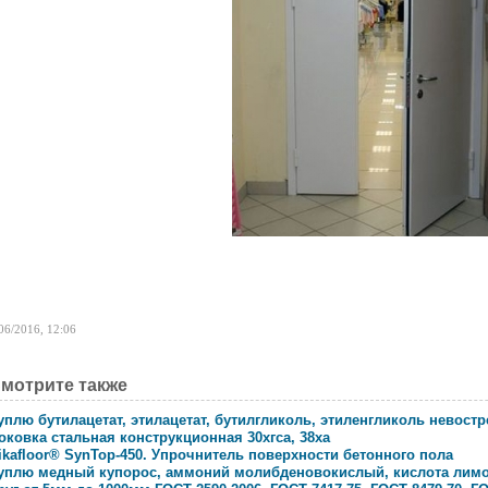
06/2016, 12:06
мотрите также
уплю бутилацетат, этилацетат, бутилгликоль, этиленгликоль невост
оковка стальная конструкционная 30хгса, 38ха
ikafloor® SynTop-450. Упрочнитель поверхности бетонного пола
уплю медный купорос, аммоний молибденовокислый, кислота лимо