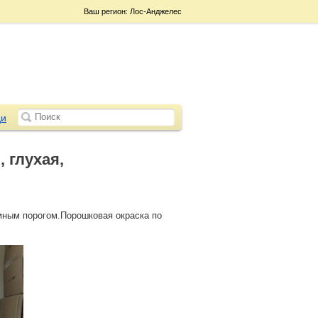
Ваш регион: Лос-Анджелес
и
 глухая,
емным порогом.Порошковая окраска по