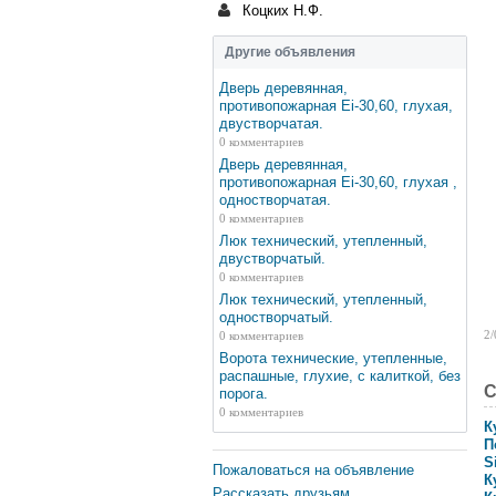
Коцких Н.Ф.
Другие объявления
Дверь деревянная,
противопожарная Ei-30,60, глухая,
двустворчатая.
0 комментариев
Дверь деревянная,
противопожарная Ei-30,60, глухая ,
одностворчатая.
0 комментариев
Люк технический, утепленный,
двустворчатый.
0 комментариев
Люк технический, утепленный,
одностворчатый.
2/
0 комментариев
Ворота технические, утепленные,
распашные, глухие, с калиткой, без
С
порога.
0 комментариев
К
П
S
Пожаловаться на объявление
К
Рассказать друзьям