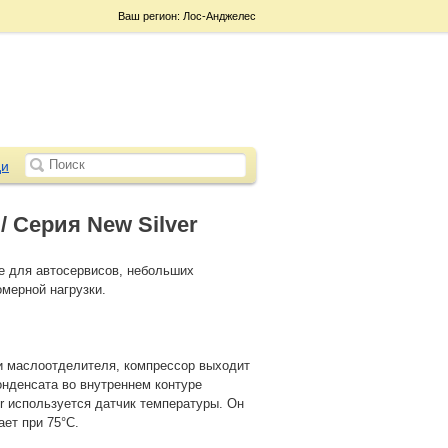
Ваш регион: Лос-Анджелес
и
 Серия New Silver
е для автосервисов, небольших
омерной нагрузки.
и маслоотделителя, компрессор выходит
онденсата во внутреннем контуре
r используется датчик температуры. Он
ет при 75°C.