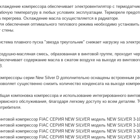
хлаждение компрессора обеспечивает электровентилятор с термодатчик
абочую температуру в любых условиях эксплуатации. Термореле предот
а перегрева. Охлаждение масла осуществляется в радиаторе.
ля обеспечения оптимального теплового режима необходимо установить 
т стены.
истема плавного пуска "звезда треугольник" снижает нагрузку на элект
оздушно-масляная смесь, образованная в винтовой группе, проходит че
беспечивает содержание масла в сжатом воздухе на выходе из винтового
3.
омпрессоры серии New Silver D дополнительно оснащены встроенным р
озволяет существенно снизить количество конденсата на выходе компрес
бщая компоновка компрессора и использование интегрированного винтов
ервисного обслуживания, благодаря легкому доступу ко всем деталям.
отребителя.
интовой компрессор FIAC СЕРИЯ NEW SILVER модель NEW SILVER 3-10
интовой компрессор FIAC СЕРИЯ NEW SILVER модель NEW SILVER 3-10
интовой компрессор FIAC СЕРИЯ NEW SILVER модель NEW SILVER 3-30
интовой компрессор FIAC СЕРИЯ NEW SILVER модель NEW SILVER V 3-