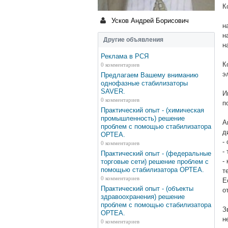
К
Усков Андрей Борисович
н
н
Другие объявления
н
Реклама в РСЯ
К
0 комментариев
э
Предлагаем Вашему вниманию
однофазные стабилизаторы
SAVER.
И
0 комментариев
п
Практический опыт - (химическая
промышленность) решение
А
проблем с помощью стабилизатора
д
ОРТЕА.
-
0 комментариев
-
Практический опыт - (федеральные
-
торговые сети) решение проблем с
помощью стабилизатора ОРТЕА.
т
0 комментариев
Е
Практический опыт - (объекты
о
здравоохранения) решение
проблем с помощью стабилизатора
З
ОРТЕА.
н
0 комментариев