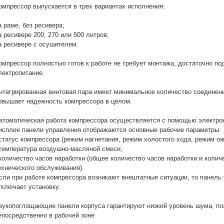
омпрессор выпускается в трех вариантах исполнения:
а раме, без ресивера;
а ресивере 200, 270 или 500 литров;
а ресивере с осушителем.
омпрессор полностью готов к работе не требует монтажа, достаточно по
лектропитание.
нтегрированная винтовая пара имеет минимальное количество соединен
овышает надежность компрессора в целом.
втоматическая работа компрессора осуществляется с помощью электрон
исплее панели управления отображаются основные рабочие параметры:
 статус компрессора (режим нагнетания, режим холостого хода, режим ож
 температура воздушно-масляной смеси;
 количество часов наработки (общее количество часов наработки и колич
ехнического обслуживания).
сли при работе компрессора возникают внештатные ситуации, то панель 
тключает установку.
вукопоглощающие панели корпуса гарантируют низкий уровень шума, по
епосредственно в рабочей зоне