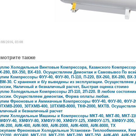
/08/2016, 03:08
мотрите также
уплю Холодильные Винтовые Компрессора, Казанского Компрессорн
Х-280, ВХ-350, ВХ-410. Осуществляем Демонтаж и Самовывоз По все
упим Компрессоры ФУУ-40, ФУУ-80, П-110, П-220, ВХ-260, ВХ-280, ВХ-3
ВМ-30. С хранения и б/у выведены из эксплуатации. Осуществляем
оссии, Наличный и безналичный расчет, Быстрая оценка стоимо
уплю Холодильные Компрессоры 2П-110, 2П-220. В любом состоянии.
оссии. Осуществляем демонтаж, Форма оплаты любая.
упим Фреоновые и Аммиачные Компрессоры ФУУ-40, ФУУ-80, ФУУ-200,
0ТХМВ-2000, 30ТХМВ-400, 10ТХМВ-8000, ТКФ-2000, МХТВ. Осуществл
аличный и безналичный расчет
упим Холодильные Машины и Компрессоры МКТ-40, МКТ-80, МКТ-110, 
МФУУ-40, ХМФУУ-80, ХМФУУ-90, ХМФУУ-125, ХМФУУ-175, ХМФУУ-200,
ИК-200, АИК-400, АИК-900, АИК-2000, АИК-4000, АИК-8000, ТХ
окупаем Фреоновые Холодильные Установки- Теплообменники, Ком
УУ200, ФУУ400, МКТ-110, МКТ-220, МКТ-280, МКТ-350, АИК-400, АИК-