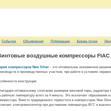
События
Объявления
Публикации
Биржа труда
Люд
Винтовые воздушные компрессоры FIAC /
ерия компрессоров New Silver
– это оптимальное экономичное решени
роизводств и производственных участков, при работе в условиях неравн
собенности конструкции:
лагодаря оптимальному сочетанию размеров винтовой пары, радиатора 
а рабочую температуру всего за 4 минуты. Это исключает образование к
омпрессора. Вместо традиционного термостата в компрессорах New Silve
ключает электровентилятор при достижении температуры 85°C и выключа