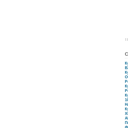
11
С
К
В
К
О
Р
К
Р
К
1
Н
К
Х
А
П
Ф