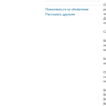
О
Пожаловаться на объявление
р
з
Рассказать друзьям
Д
о
С
В
о
м
К
п
О
с
п
В
В
В
В