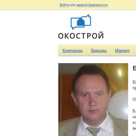
Войти
или
зарегистрироваться
Компании
Бренды
Маркет
С
п
О
Б
н
к
в