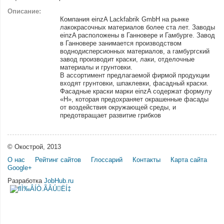
Описание:
Компания einzA Lackfabrik GmbH на рынке
лакокрасочных материалов более ста лет. Заводы
einzA расположены в Ганновере и Гамбурге. Завод
в Ганновере занимается производством
воднодисперсионных материалов, а гамбургский
завод производит краски, лаки, отделочные
материалы и грунтовки.
В ассортимент предлагаемой фирмой продукции
входят грунтовки, шпаклевки, фасадный краски.
Фасадные краски марки einzA содержат формулу
«Н», которая предохраняет окрашенные фасады
от воздействия окружающей среды, и
предотвращает развитие грибков
© Окострой, 2013
О нас
Рейтинг сайтов
Глоссарий
Контакты
Карта сайта
Google+
Разработка
JobHub.ru