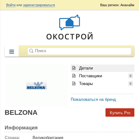
Войти
или
зарегистрироваться
Ваш регион: Анахайм
Детали
Поставщики
0
Товары
0
Пожаловаться на бренд
BELZONA
Купить Pro
Информация
Страна:
Великобритания