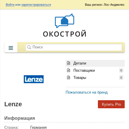
Войти
или
зарегистрироваться
Ваш регион: Лос-Анджелес
Детали
Поставщики
0
Товары
0
Пожаловаться на бренд
Lenze
Купить Pro
Информация
Страна:
Германия