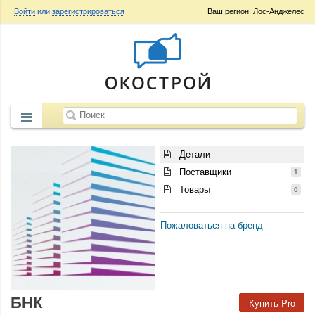
Войти
или
зарегистрироваться
Ваш регион: Лос-Анджелес
Детали
Поставщики
1
Товары
0
Пожаловаться на бренд
БНК
Купить Pro