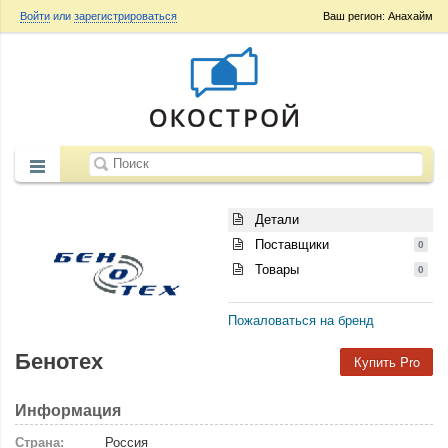
Войти
или
зарегистрироваться
Ваш регион: Анахайм
Детали
Поставщики
0
Товары
0
Пожаловаться на бренд
Бенотех
Купить Pro
Информация
Страна:
Россия