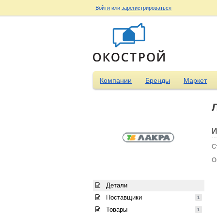
Войти
или
зарегистрироваться
Компании
Бренды
Маркет
И
С
О
Детали
Поставщики
1
Товары
1