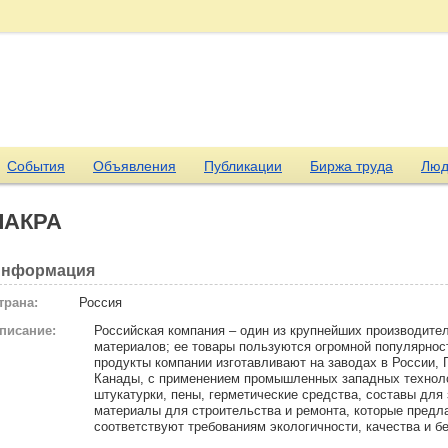
События
Объявления
Публикации
Биржа труда
Люд
ЛАКРА
нформация
трана:
Россия
писание:
Российская компания – один из крупнейших производите
материалов; ее товары пользуются огромной популярнос
продукты компании изготавливают на заводах в России,
Канады, с применением промышленных западных техноло
штукатурки, пены, герметические средства, составы для
материалы для строительства и ремонта, которые предла
соответствуют требованиям экологичности, качества и б