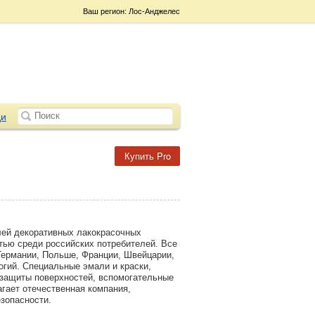
Ваш регион: Лос-Анджелес
и
Купить Pro
лей декоративных лакокрасочных
тью среди российских потребителей. Все
 Германии, Польше, Франции, Швейцарии,
гий. Специальные эмали и краски,
 защиты поверхностей, вспомогательные
гает отечественная компания,
езопасности.