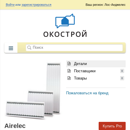
Войти
или
зарегистрироваться
Ваш регион: Лос-Анджелес
Детали
Поставщики
0
Товары
0
Пожаловаться на бренд
Airelec
Купить Pro