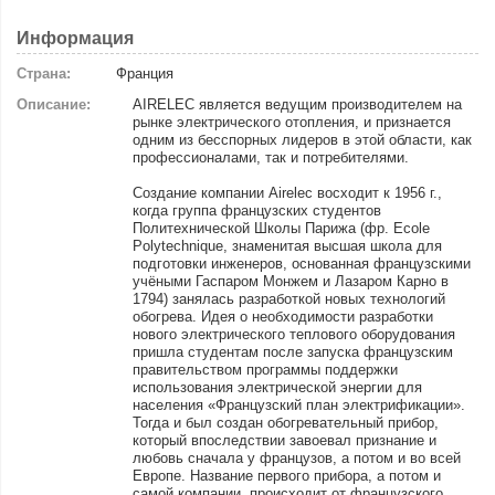
Информация
Страна:
Франция
Описание:
AIRELEC является ведущим производителем на
рынке электрического отопления, и признается
одним из бесспорных лидеров в этой области, как
профессионалами, так и потребителями.
Создание компании Airelec восходит к 1956 г.,
когда группа французских студентов
Политехнической Школы Парижа (фр. Ecole
Polytechnique, знаменитая высшая школа для
подготовки инженеров, основанная французскими
учёными Гаспаром Монжем и Лазаром Карно в
1794) занялась разработкой новых технологий
обогрева. Идея о необходимости разработки
нового электрического теплового оборудования
пришла студентам после запуска французским
правительством программы поддержки
использования электрической энергии для
населения «Французский план электрификации».
Тогда и был создан обогревательный прибор,
который впоследствии завоевал признание и
любовь сначала у французов, а потом и во всей
Европе. Название первого прибора, а потом и
самой компании, происходит от французского