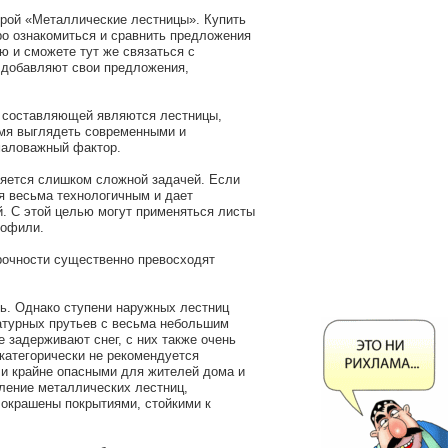
рой «Металлические лестницы». Купить
ро ознакомиться и сравнить предложения
 и сможете тут же связаться с
 добавляют свои предложения,
й составляющей являются лестницы,
емя выглядеть современными и
маловажный фактор.
ляется слишком сложной задачей. Если
я весьма технологичным и дает
. С этой целью могут применяться листы
рофили.
рочности существенно превосходят
ь. Однако ступени наружных лестниц
атурных прутьев с весьма небольшим
 задерживают снег, с них также очень
категорически не рекомендуется
 и крайне опасными для жителей дома и
вление металлических лестниц,
окрашены покрытиями, стойкими к