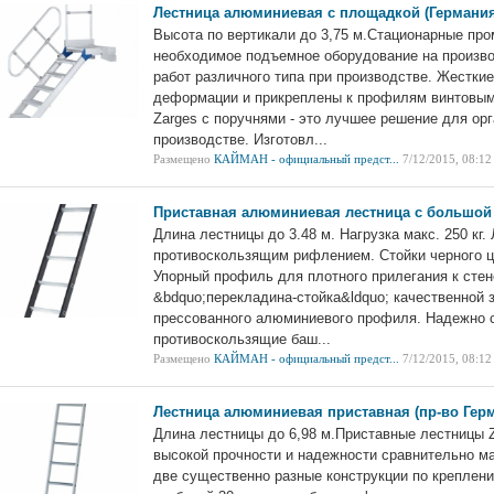
Лестница алюминиевая с площадкой (Германия
Высота по вертикали до 3,75 м.Стационарные пр
необходимое подъемное оборудование на произв
работ различного типа при производстве. Жесткие
деформации и прикреплены к профилям винтовы
Zarges с поручнями - это лучшее решение для о
производстве. Изготовл...
Размещено
КАЙМАН - официальный предст...
7/12/2015, 08:12
Приставная алюминиевая лестница с большой
Длина лестницы до 3.48 м. Нагрузка макс. 250 кг
противоскользящим рифлением. Стойки черного ц
Упорный профиль для плотного прилегания к сте
&bdquo;перекладина-стойка&ldquo; качественной 
прессованного алюминиевого профиля. Надежно 
противоскользящие баш...
Размещено
КАЙМАН - официальный предст...
7/12/2015, 08:12
Лестница алюминиевая приставная (пр-во Герм
Длина лестницы до 6,98 м.Приставные лестницы Z
высокой прочности и надежности сравнительно м
две существенно разные конструкции по креплен