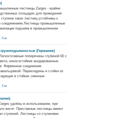
)
омышленные лестницы Zarges - крайне
одственных площадях для проведения
 ступени таких лестниц устойчивы к
м соединением.Лестницы промышленные
рганизации подъема в промышленном
 .
Еще
 грузоподъемностью (Германия)
. Легкосплавные поперечины глубиной 60 с
вета, износостойкие анодированные.
не. Фирменное соединение
завальцовкой. Перекладины и стойки из
сидящие в стойках сменные
 .
Еще
ании).
arges удобны в использовании, при
ало весят. Приставные лестницы имеют
ию ступеней. Лестницы со ступенями