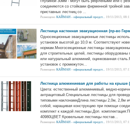
глубиной 30мм - могут быть рефлеными или с рез
соединяются со стойками фирменной тройной зав
приставных лестниц со ...
Размещено
КАЙМАН - официальный предст...
19/11/2013, 08:1
Лестница настенная эвакуационная (пр-во Гер
Односекционные эвакуационные лестницы исполь
установок высотой до 10,0 м. Соответствуют н
нормам.Многосекционные лестницы эвакуационные
для строительных целей, лестницы оборудованы
или натуральный алюминий, оцинкованная сталь
установок с промежуточ...
Размещено
КАЙМАН - официальный предст...
19/11/2013, 07:1
Лестница алюминиевая для работы на крыше (
Цвета: естественный алюминиевый, медно-коричн
антрацитовый.Специальные лестницы для проведе
типовыми наклонамиДлина лестницы 2,0м, 2,8м и
собой, наращивая конструкцию при помощи соеди
комплект к каждой лестницы.Доп. комплектация:
40980ЦВЕТ:Кровельные лестницы постав...
Размещено
КАЙМАН - официальный предст...
19/11/2013, 07:1