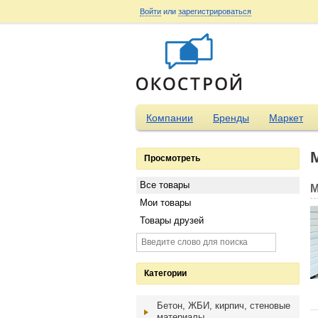
Войти
или
зарегистрироваться
Компании
Бренды
Маркет
Просмотреть
Все товары
М
Мои товары
Товары друзей
Категории
Бетон, ЖБИ, кирпич, стеновые
материалы