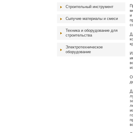
П
Строительный инструмент
м
и
Сыпучие материалы и смеси
п
с
Техника и оборудование для
Д
строительства
к
к
Электротехническое
оборудование
И
и
в
и
О
д
Д
л
з
л
и
г
п
в