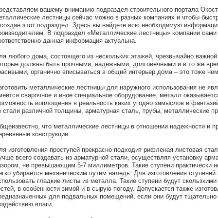
редставляем вашему вниманию подраздел строительного портала Окост
еталлические лестницы сейчас можно в разных компаниях и чтобы быст
 создан этот подраздел. Здесь вы найдете всю необходимую информацию
роизводителем. В подраздел «Металлические лестницы» компании сами
оответственно данная информация актуальна.
ля любого дома, состоящего из нескольких этажей, чрезвычайно важно
оторые должны быть прочными, надежными, долговечными и в то же вр
расивыми, органично вписываться в общий интерьер дома – это тоже не
зготовить металлические лестницы для наружного использования не яв
меется сварочное и иное специальное оборудование, металл оказываетс
озможность воплощения в реальность каких угодно замыслов и фантазий
з стали различной толщины, арматурная сталь, трубы, металлические п
бщеизвестно, что металлические лестницы в отношении надежности и п
еревянные конструкции.
ля изготовления проступей прекрасно подходит рифленая листовая стал
учше всего создавать из арматурной стали, осуществляя установку арм
азором, не превышающим 5-7 миллиметров. Такие ступени практически не
егко убирается механическим путем наледь. Для изготовления ступеней 
спользовать гладкие листы из металла. Такие ступени будут скользкими
остей, в особенности зимой и в сырую погоду. Допускается также изгото
редназначенных для подвальных помещений, если они будут тщательно 
оздействию влаги.