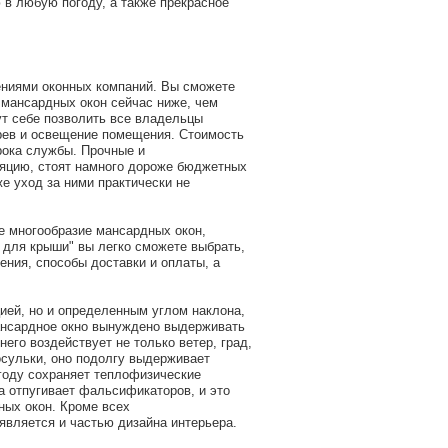
в любую погоду, а также прекрасное
ениями оконных компаний. Вы сможете
ь мансардных окон сейчас ниже, чем
ут себе позволить все владельцы
грев и освещение помещения. Стоимость
рока службы. Прочные и
яцию, стоят намного дороже бюджетных
е уход за ними практически не
е многообразие мансардных окон,
 для крыши" вы легко сможете выбрать,
ения, способы доставки и оплаты, а
ией, но и определенным углом наклона,
Мансардное окно вынуждено выдерживать
его воздействует не только ветер, град,
осульки, оно подолгу выдерживает
году сохраняет теплофизические
а отпугивает фальсификаторов, и это
ных окон. Кроме всех
вляется и частью дизайна интерьера.