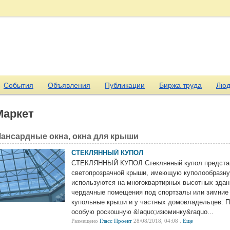
События
Объявления
Публикации
Биржа труда
Люд
Маркет
ансардные окна, окна для крыши
CТЕКЛЯННЫЙ КУПОЛ
CТЕКЛЯННЫЙ КУПОЛ Стеклянный купол представ
светопрозрачной крыши, имеющую куполообразну
используются на многоквартирных высотных здани
чердачные помещения под спортзалы или зимние
купольные крыши и у частных домовладельцев. 
особую роскошную &laquo;изюминку&raquo...
Размещено
Гласс Проект
28/08/2018, 04:08 .
Еще