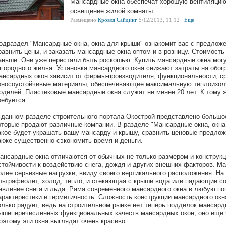
Мансардные окна обеспечат хорошую вентиляцию 
освещение жилой комнаты.
Размещено
Кровля Сайдинг
5/12/2013, 11:12 .
Еще
одраздел "Мансардные окна, окна для крыши" ознакомит вас с предлож
равнить цены, и заказать мансардные окна оптом и в розницу. Стоимост
аньше. Они уже перестали быть роскошью. Купить мансардные окна мог
агородного жилья. Установка мансардного окна снижают затраты на обо
ансардных окон зависит от фирмы-производителя, функциональности, с
зносоустойчивые материалы, обеспечивающие максимальную теплоизол
оделей. Пластиковые мансардные окна служат не менее 20 лет. К тому ж
ребуется.
 данном разделе строительного портала Окострой представлено большо
оторые продают различные компании. В разделе "Мансардные окна, окна
акое будет украшать вашу мансарду и крышу, сравнить ценовые предлож
акже существенно сэкономить время и деньги.
ансардные окна отличаются от обычных не только размером и конструкц
стойчивости к воздействию снега, дождя и других внешних факторов. 
олее серьезные нагрузки, ввиду своего вертикального расположения. На н
льтрафиолет, холод, тепло, и стекающая с крыши вода или падающие с
авление снега и льда. Рама современного мансардного окна в любую по
арактеристики и герметичность. Сложность конструкции мансардного окн
олько радует, ведь на строительном рынке нет теперь подделок мансард
ышеперечисленных функциональных качеств мансардных окон, оно еще я
оэтому эти окна выглядят очень красиво.