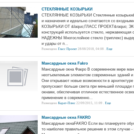
СТЕКЛЯННЫЕ КОЗЫРЬКИ
СТЕКЛЯННЫЕ КОЗЫРЬКИ Стеклянные козырьки&nd
и назначения и идеально сочетаются со входны
КОЗЫРЬКИ ОТ &laquo;ГЛАСС ПРОЕКТ&raquo; ЭК
конструкций используется стекло, нержавеющая
НАДЕЖНЫ Многослойное стекло (триплекс) выдерж
и удары от п...
Размещено
Гласс Проект
28/08/2018, 04:08 .
Еще
Мансардные окна Fakro
Мансардные окна Факро В современном мире ман
неотъемлемым элементом современных зданий и 
Они открывают новые возможности в архитектуре
пропускают больше света при меньшей площади 
окнами, обеспечивая отличное естественное осв
применение в современно...
Размещено
Карат-Плюс
22/09/2015, 11:09 .
Еще
Мансардные окна FAKRO
Мансардные окнаFAKRO Если вы планируете обус
то наиболее правильное решение в этом случае - 