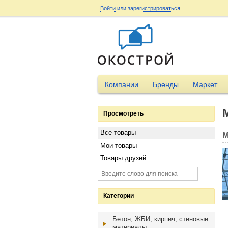
Войти
или
зарегистрироваться
Компании
Бренды
Маркет
Просмотреть
Все товары
М
Мои товары
Товары друзей
Категории
Бетон, ЖБИ, кирпич, стеновые
материалы