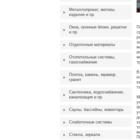
Металлопрокат, метизы,
изделия и пр.
Окна, оконные блоки, решетки
П
и пр.
с
р
з
Отделочные материалы
м
и
Отопительные системы,
м
газоснабжение
т
В
Плитка, камень, мрамор,
к
гранит
к
т
Сантехника, водоснабжение,
канализация и пр.
М
у
б
Сауны, бассейны, инвентарь
у
д
Слаботочные системы
х
т
в
Стекла, зеркала
П