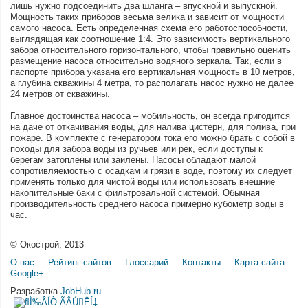
лишь нужно подсоединить два шланга – впускной и выпускной.
Мощность таких приборов весьма велика и зависит от мощности
самого насоса. Есть определенная схема его работоспособности,
выглядящая как соотношение 1:4. Это зависимость вертикального
забора относительного горизонтального, чтобы правильно оценить
размещение насоса относительно водяного зеркала. Так, если в
паспорте прибора указана его вертикальная мощность в 10 метров,
а глубина скважины 4 метра, то располагать насос нужно не далее
24 метров от скважины.
Главное достоинства насоса – мобильность, он всегда пригодится
на даче от откачивания воды, для налива цистерн, для полива, при
пожаре. В комплекте с генератором тока его можно брать с собой в
походы для забора воды из ручьев или рек, если доступы к
берегам затоплены или заилены. Насосы обладают малой
сопротивляемостью с осадкам и грязи в воде, поэтому их следует
применять только для чистой воды или использовать внешние
накопительные баки с фильтровальной системой. Обычная
производительность среднего насоса примерно кубометр воды в
час.
© Окострой, 2013
О нас
Рейтинг сайтов
Глоссарий
Контакты
Карта сайта
Google+
Разработка
JobHub.ru