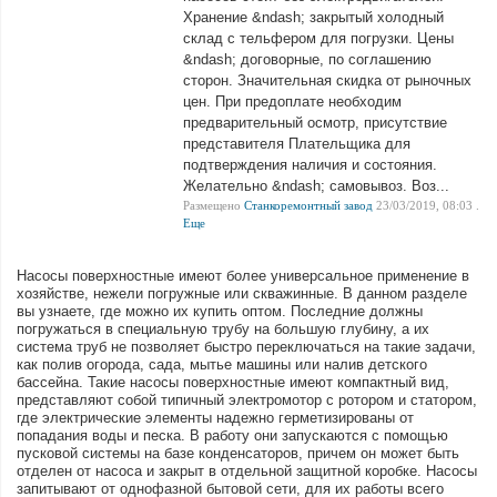
Хранение &ndash; закрытый холодный
склад с тельфером для погрузки. Цены
&ndash; договорные, по соглашению
сторон. Значительная скидка от рыночных
цен. При предоплате необходим
предварительный осмотр, присутствие
представителя Плательщика для
подтверждения наличия и состояния.
Желательно &ndash; самовывоз. Воз...
Размещено
Станкоремонтный завод
23/03/2019, 08:03 .
Еще
Насосы поверхностные имеют более универсальное применение в
хозяйстве, нежели погружные или скважинные. В данном разделе
вы узнаете, где можно их купить оптом. Последние должны
погружаться в специальную трубу на большую глубину, а их
система труб не позволяет быстро переключаться на такие задачи,
как полив огорода, сада, мытье машины или налив детского
бассейна. Такие насосы поверхностные имеют компактный вид,
представляют собой типичный электромотор с ротором и статором,
где электрические элементы надежно герметизированы от
попадания воды и песка. В работу они запускаются с помощью
пусковой системы на базе конденсаторов, причем он может быть
отделен от насоса и закрыт в отдельной защитной коробке. Насосы
запитывают от однофазной бытовой сети, для их работы всего