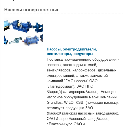
Насосы поверхностные
Насосы, электродвигатели,
вентиляторы, редукторы
Поставка промышленного оборудования -
насосов, электродвигателей,
вентиляторов, калориферов, дизельных
электростанций, а также запчастей
компаний "ГМС насосы" ОАО
"Ливгидромаш"), ЗАО НПО
&laquo;Уралгидропром&raquo;, Немецкое
насосное оборудование марки компании
Grundfos, WILO, KSB, (немецкие насосы),
реализует продукцию ЗАО
&laquo;Катайский насосный завод&raquo;,
ОАО &laquo;Насосный завод&raquo;
г.Екатеринбург, ОАО &...