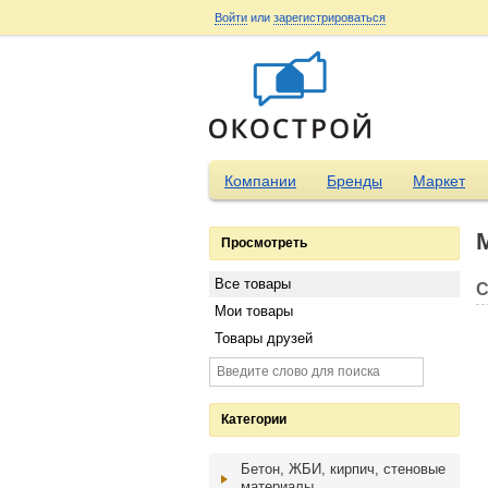
Войти
или
зарегистрироваться
Компании
Бренды
Маркет
Просмотреть
Все товары
С
Мои товары
Товары друзей
Категории
Бетон, ЖБИ, кирпич, стеновые
материалы