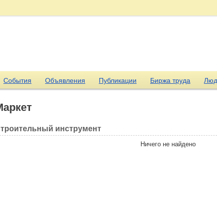
События
Объявления
Публикации
Биржа труда
Люд
Маркет
троительный инструмент
Ничего не найдено