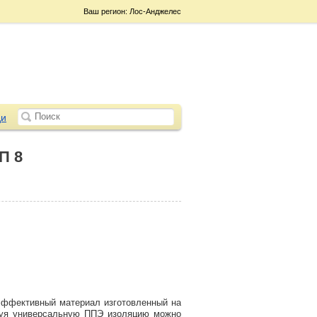
Ваш регион: Лос-Анджелес
и
П 8
эффективный материал изготовленный на
ьзуя универсальную ППЭ изоляцию можно