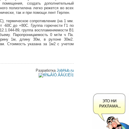
помещения, создать дополнительный
ного полиэтилена легко режется во всех
нически, так и при помощи лент Герлен.
С), термическое сопротивление (на 1 мм.
т -60С до +80С. Группа горючести Г1 по
2.1.044-89, группа воспламеняемости В1
бъему. Паропроницаемость 0 мг/м ч Па.
рину 1м, длину 30м, в рулоне 30м2.
ам. Стоимость указана за 1м2 с учетом
Разработка
JobHub.ru