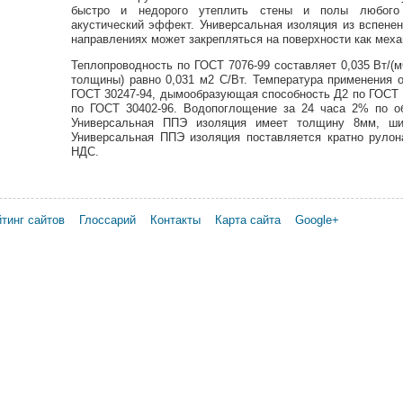
быстро и недорого утеплить стены и полы любого 
акустический эффект. Универсальная изоляция из вспенен
направлениях может закрепляться на поверхности как меха
Теплопроводность по ГОСТ 7076-99 составляет 0,035 Вт/(м
толщины) равно 0,031 м2 С/Вт. Температура применения о
ГОСТ 30247-94, дымообразующая способность Д2 по ГОСТ 1
по ГОСТ 30402-96. Водопоглощение за 24 часа 2% по о
Универсальная ППЭ изоляция имеет толщину 8мм, ши
Универсальная ППЭ изоляция поставляется кратно рулон
НДС.
тинг сайтов
Глоссарий
Контакты
Карта сайта
Google+