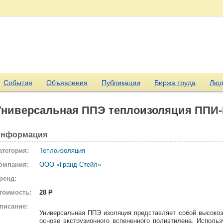
События
Объявления
Публикации
Биржа труда
Люд
Универсальная ППЭ теплоизоляция ППИ-
нформация
атегория:
Теплоизоляция
омпания:
ООО «Гранд-Стейл»
ренд:
тоимость:
28
Р
писание:
Универсальная ППЭ изоляция представляет собой высоко
основе экструзионного вспененного полиэтилена. Испол