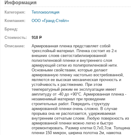
Информация
Категория:
Теплоизоляция
Компания:
ООО «Гранд-Стейл»
Бренд:
Стоимость:
918
Р
Описание:
Армированная пленка представляет собой
трехслойный материал. Пленка состоит из 2-х
внешних слоев светостабилизированной
полиэтиленовой пленки и внутреннего слоя
армирующей сетки из полипропиленовой нити.
Основными свойствами, которые делают
армированную пленку настолько востребованной,
являются ее высокая механическая прочность и
устойчивость к растяжению. При этом
температурный режим ее эксплуатации имеет
амплитуду от -40 до +90°С. Армированная пленка -
незаменимый материал при проведении
строительных работ. Повредить структуру
армированной пленки очень сложно. В случае
прорыва она не расползается, удерживаемая
внутренним сетчатым слоем. Любую поверхность из
армированной пленки можно легко и быстро
отремонтировать. Размер клетки 0,7х0,7см. Толщина
пленки 150 микрон, ширина полотна 2м, намотка