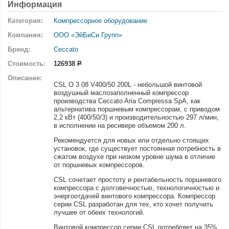
Информация
Категория:
Компрессорное оборудование
Компания:
ООО «ЭйБиСи Групп»
Бренд:
Ceccato
Стоимость:
126938
Р
Описание:
CSL O 3 08 V400/50 200L - небольшой винтовой
воздушный маслозаполненный компрессор
производства Ceccato Aria Compressa SpA, как
альтернатива поршневым компрессорам, с приводом
2,2 кВт (400/50/3) и производительностью 297 л/мин,
в исполнении на ресивере объемом 200 л.
Рекомендуется для новых или отдельно стоящих
установок, где существует постоянная потребность в
сжатом воздухе при низком уровне шума в отличие
от поршневых компрессоров.
CSL сочетает простоту и рентабельность поршневого
компрессора с долговечностью, технологичностью и
энергоотдачей винтового компрессора. Компрессор
серии CSL разработан для тех, кто хочет получить
лучшее от обеих технологий.
Винтовой компрессор серии CSL потребляет на 35%