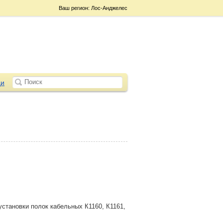
Ваш регион: Лос-Анджелес
и
становки полок кабельных К1160, К1161,