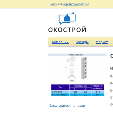
Войти
или
зарегистрироваться
Компании
Бренды
Маркет
И
К
К
Б
С
О
Пожаловаться на товар