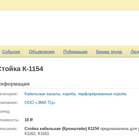
События
Объявления
Публикации
Биржа труда
Люд
Стойка К-1154
нформация
атегория:
Кабельные каналы, короба, перфорированные короба
омпания:
ООО «ЭМИ ТЦ»
ренд:
тоимость:
10
Р
писание:
Стойка кабельная (Кронштейн) К1154
предназначена для у
К1162, К1163.