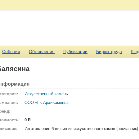
События
Объявления
Публикации
Биржа труда
Люд
Балясина
нформация
атегория:
Искусственный камень
омпания:
ООО «ГК АрхиКамень»
ренд:
тоимость:
0
Р
писание:
Изготовление балясин из искусственного камня (песчанник)