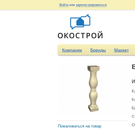
Войти
или
зарегистрироваться
Компании
Бренды
Маркет
И
К
К
Б
С
О
Пожаловаться на товар