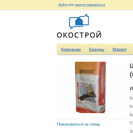
Войти
или
зарегистрироваться
Компании
Бренды
Маркет
И
К
К
Б
С
Пожаловаться на товар
О