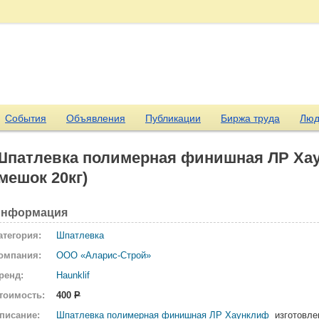
События
Объявления
Публикации
Биржа труда
Люд
Шпатлевка полимерная финишная ЛР Ха
(мешок 20кг)
нформация
атегория:
Шпатлевка
омпания:
ООО «Аларис-Строй»
ренд:
Haunklif
тоимость:
400
Р
писание:
Шпатлевка полимерная финишная ЛР Хаунклиф
изготовле