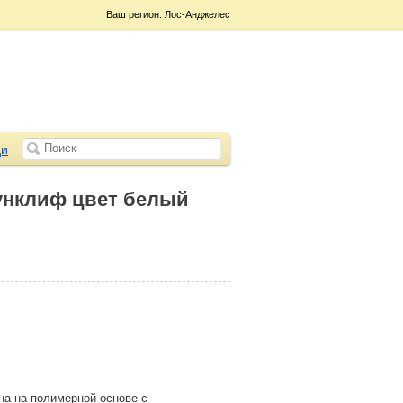
Ваш регион: Лос-Анджелес
и
унклиф цвет белый
на на полимерной основе с