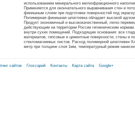
использованием минерального мелкофракционного наполни
Применяется для окончательного выравнивания стен и пот
финишным слоем при подготовке поверхностей под окраску
Полимерная финишная шпатлевка обладает высокой адгези
Продукт экономичный и высококачественный, легко перемеш
действующим на территории России гигиеническим нормам.
внутри сухих помещений. Подходящие основания: все глад
материалов; гипсовые и цементные поверхности; стены и п
стекломагниевых листов. Расход полимерной шпатлевки Ха
метр при толщине слоя 1мм, температурный режим нанесен
тинг сайтов
Глоссарий
Контакты
Карта сайта
Google+