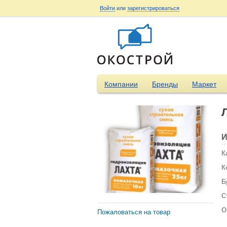
Войти
или
зарегистрироваться
Компании
Бренды
Маркет
И
К
К
Б
С
О
Пожаловаться на товар