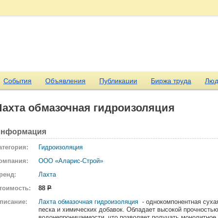
События
Объявления
Публикации
Биржа труда
Люд
Лахта обмазочная гидроизоляция
нформация
атегория:
Гидроизоляция
омпания:
ООО «Аларис-Строй»
ренд:
Лахта
тоимость:
88
Р
писание:
Лахта обмазочная гидроизоляция
- однокомпонентная суха
песка и химических добавок. Обладает высокой прочностью
водонепроницаемости, что позволяет получать монолитное