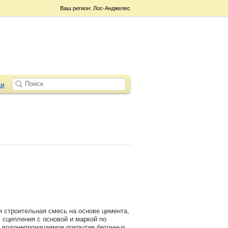
Ваш регион: Лос-Анджелес
и
я строительная смесь на основе цемента,
 сцепления с основой и маркой по
, водонепроницаемое покрытие бетонных