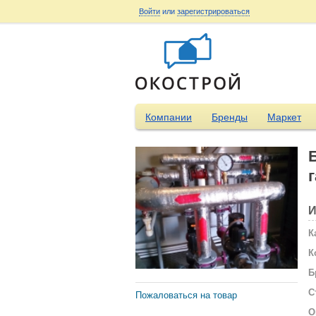
Войти
или
зарегистрироваться
Компании
Бренды
Маркет
И
К
К
Б
С
Пожаловаться на товар
О