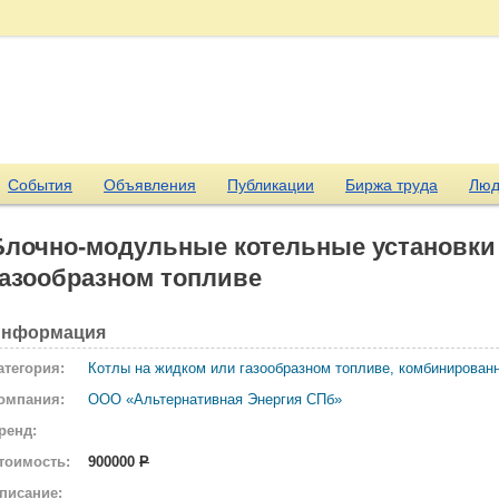
События
Объявления
Публикации
Биржа труда
Люд
Блочно-модульные котельные установки 
газообразном топливе
нформация
атегория:
Котлы на жидком или газообразном топливе, комбинирован
омпания:
ООО «Альтернативная Энергия СПб»
ренд:
тоимость:
900000
Р
писание: