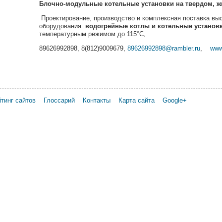
Блочно-модульные котельные установки
на твердом, ж
Проектирование, производство и комплексная поставка выс
оборудования.
водогрейные котлы и котельные установк
температурным режимом до 115°С,
89626992898, 8(812)9009679,
89626992898@rambler.ru
,
www
тинг сайтов
Глоссарий
Контакты
Карта сайта
Google+