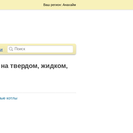
Ваш регион: Анахайм
и
на твердом, жидком,
ные котлы