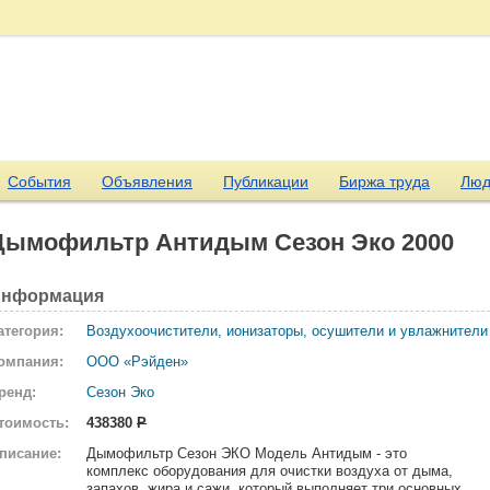
События
Объявления
Публикации
Биржа труда
Люд
Дымофильтр Антидым Сезон Эко 2000
нформация
атегория:
Воздухоочистители, ионизаторы, осушители и увлажнители
омпания:
ООО «Рэйден»
ренд:
Сезон Эко
тоимость:
438380
Р
писание:
Дымофильтр Сезон ЭКО Модель Антидым - это
комплекс оборудования для очистки воздуха от дыма,
запахов, жира и сажи, который выполняет три основных