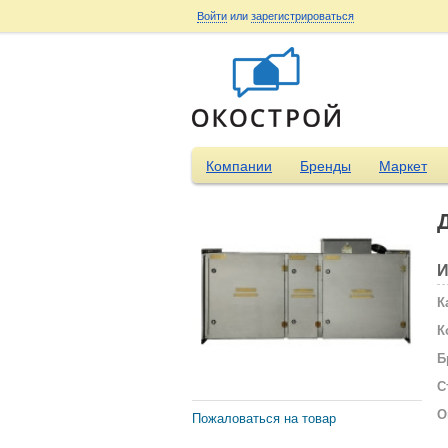
Войти
или
зарегистрироваться
Компании
Бренды
Маркет
И
К
К
Б
С
О
Пожаловаться на товар