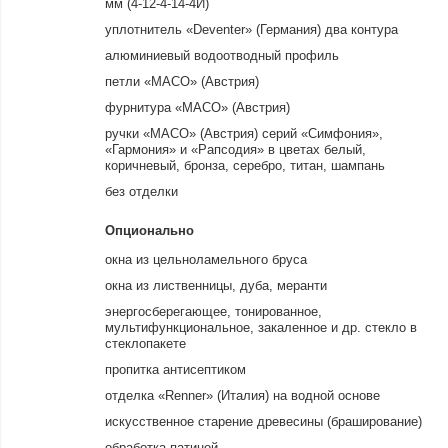
мм (4-12-4-14-4И)
уплотнитель «Deventer» (Германия) два контура
алюминиевый водоотводный профиль
петли «MACO» (Австрия)
фурнитура «MACO» (Австрия)
ручки «MACO» (Австрия) серий «Симфония»,
«Гармония» и «Рапсодия» в цветах белый,
коричневый, бронза, серебро, титан, шампань
без отделки
Опционально
окна из цельноламельного бруса
окна из лиственницы, дуба, меранти
энергосберегающее, тонированное,
мультифункциональное, закаленное и др. стекло в
стеклопакете
пропитка антисептиком
отделка «Renner» (Италия) на водной основе
искусственное старение древесины (браширование)
обработка патиной