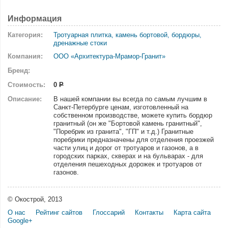
Информация
Категория:
Тротуарная плитка, камень бортовой, бордюры,
дренажные стоки
Компания:
ООО «Архитектура-Мрамор-Гранит»
Бренд:
Стоимость:
0
Р
Описание:
В нашей компании вы всегда по самым лучшим в
Санкт-Петербурге ценам, изготовленный на
собственном производстве, можете купить бордюр
гранитный (он же "Бортовой камень гранитный",
"Поребрик из гранита", "ГП" и т.д.) Гранитные
поребрики предназначены для отделения проезжей
части улиц и дорог от тротуаров и газонов, а в
городских парках, скверах и на бульварах - для
отделения пешеходных дорожек и тротуаров от
газонов.
© Окострой, 2013
О нас
Рейтинг сайтов
Глоссарий
Контакты
Карта сайта
Google+