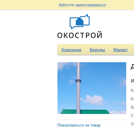
Войти
или
зарегистрироваться
Компании
Бренды
Маркет
И
К
К
Б
С
О
Пожаловаться на товар