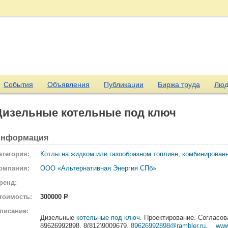
События
Объявления
Публикации
Биржа труда
Люд
Дизельные котельные под ключ
нформация
атегория:
Котлы на жидком или газообразном топливе, комбинирован
омпания:
ООО «Альтернативная Энергия СПб»
ренд:
тоимость:
300000
Р
писание:
Дизельные
котельные под ключ
. Проектирование. Согласо
89626992898, 8(812)9009679,
89626992898@rambler.ru
,
www