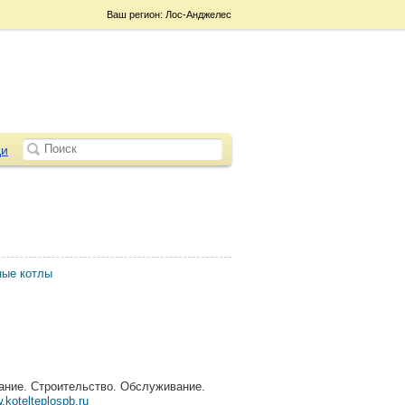
Ваш регион: Лос-Анджелес
и
ные котлы
вание. Строительство. Обслуживание.
.kotelteplospb.ru