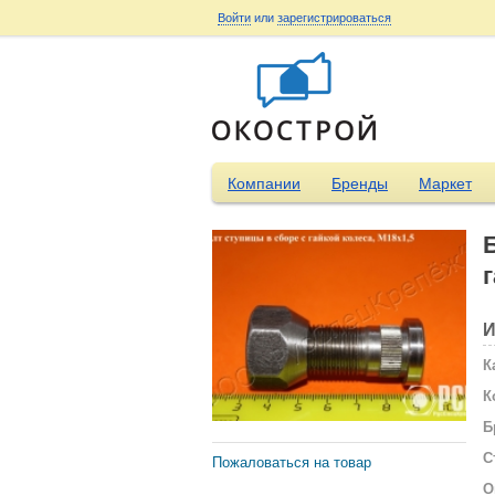
Войти
или
зарегистрироваться
Компании
Бренды
Маркет
И
К
К
Б
С
Пожаловаться на товар
О