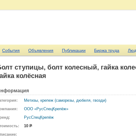
События
Объявления
Публикации
Биржа труда
Люд
Болт ступицы, болт колесный, гайка кол
гайка колёсная
нформация
атегория:
Метизы, крепеж (саморезы, дюбеля, гвозди)
омпания:
ООО «РусСпецКрепёж»
ренд:
РусСпецКрепёж
тоимость:
10
Р
писание: