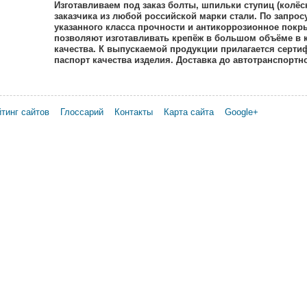
Изготавливаем под заказ болты, шпильки ступиц (колёс
заказчика из любой российской марки стали. По запро
указанного класса прочности и антикоррозионное пок
позволяют изготавливать крепёж в большом объёме в 
качества. К выпускаемой продукции прилагается серти
паспорт качества изделия. Доставка до автотранспортн
тинг сайтов
Глоссарий
Контакты
Карта сайта
Google+