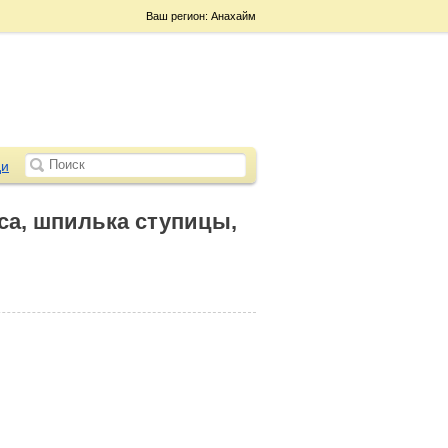
Ваш регион: Анахайм
и
еса, шпилька ступицы,