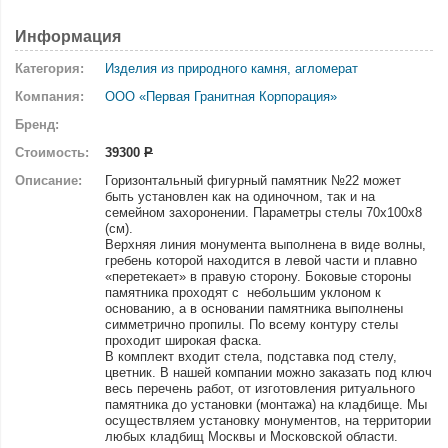
Информация
Категория:
Изделия из природного камня, агломерат
Компания:
ООО «Первая Гранитная Корпорация»
Бренд:
Стоимость:
39300
Р
Описание:
Горизонтальный фигурный памятник №22 может
быть установлен как на одиночном, так и на
семейном захоронении. Параметры стелы 70х100х8
(см).
Верхняя линия монумента выполнена в виде волны,
гребень которой находится в левой части и плавно
«перетекает» в правую сторону. Боковые стороны
памятника проходят с небольшим уклоном к
основанию, а в основании памятника выполнены
симметрично пропилы. По всему контуру стелы
проходит широкая фаска.
В комплект входит стела, подставка под стелу,
цветник. В нашей компании можно заказать под ключ
весь перечень работ, от изготовления ритуального
памятника до установки (монтажа) на кладбище. Мы
осуществляем установку монументов, на территории
любых кладбищ Москвы и Московской области.