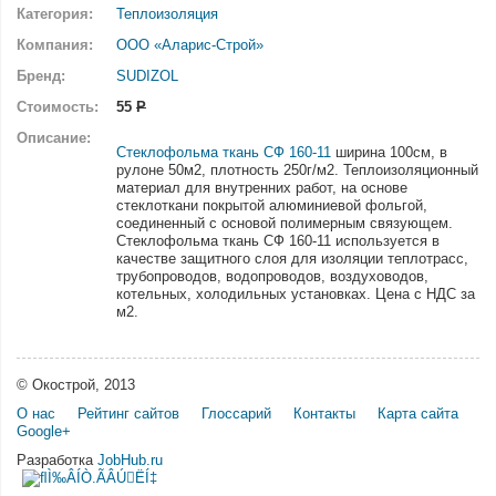
Категория:
Теплоизоляция
Компания:
ООО «Аларис-Строй»
Бренд:
SUDIZOL
Стоимость:
55
Р
Описание:
Стеклофольма ткань СФ 160-11
ширина 100см, в
рулоне 50м2, плотность 250г/м2. Теплоизоляционный
материал для внутренних работ, на основе
стеклоткани покрытой алюминиевой фольгой,
соединенный с основой полимерным связующем.
Стеклофольма ткань СФ 160-11 используется в
качестве защитного слоя для изоляции теплотрасс,
трубопроводов, водопроводов, воздуховодов,
котельных, холодильных установках. Цена с НДС за
м2.
© Окострой, 2013
О нас
Рейтинг сайтов
Глоссарий
Контакты
Карта сайта
Google+
Разработка
JobHub.ru