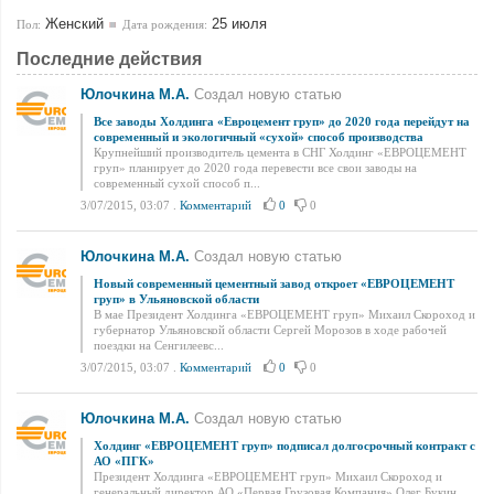
Женский
25 июля
Пол:
Дата рождения:
Последние действия
Юлочкина М.А.
Создал новую статью
Все заводы Холдинга «Евроцемент груп» до 2020 года перейдут на
современный и экологичный «сухой» способ производства
Крупнейший производитель цемента в СНГ Холдинг «ЕВРОЦЕМЕНТ
груп» планирует до 2020 года перевести все свои заводы на
современный сухой способ п...
3/07/2015, 03:07
.
Комментарий
0
0
Юлочкина М.А.
Создал новую статью
Новый современный цементный завод откроет «ЕВРОЦЕМЕНТ
груп» в Ульяновской области
В мае Президент Холдинга «ЕВРОЦЕМЕНТ груп» Михаил Скороход и
губернатор Ульяновской области Сергей Морозов в ходе рабочей
поездки на Сенгилеевс...
3/07/2015, 03:07
.
Комментарий
0
0
Юлочкина М.А.
Создал новую статью
Холдинг «ЕВРОЦЕМЕНТ груп» подписал долгосрочный контракт с
АО «ПГК»
Президент Холдинга «ЕВРОЦЕМЕНТ груп» Михаил Скороход и
генеральный директор АО «Первая Грузовая Компания» Олег Букин