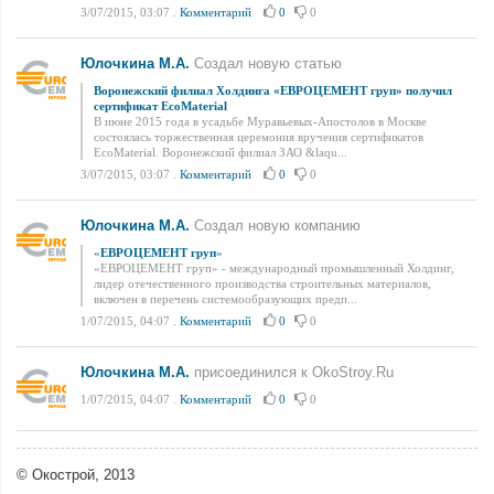
3/07/2015, 03:07
.
Комментарий
0
0
Юлочкина М.А.
Создал новую статью
Воронежский филиал Холдинга «ЕВРОЦЕМЕНТ груп» получил
сертификат EcoMaterial
В июне 2015 года в усадьбе Муравьевых-Апостолов в Москве
состоялась торжественная церемония вручения сертификатов
EcoMaterial. Воронежский филиал ЗАО &laqu...
3/07/2015, 03:07
.
Комментарий
0
0
Юлочкина М.А.
Создал новую компанию
«
ЕВРОЦЕМЕНТ груп
»
«ЕВРОЦЕМЕНТ груп» - международный промышленный Холдинг,
лидер отечественного производства строительных материалов,
включен в перечень системообразующих предп...
1/07/2015, 04:07
.
Комментарий
0
0
Юлочкина М.А.
присоединился к OkoStroy.Ru
1/07/2015, 04:07
.
Комментарий
0
0
© Окострой, 2013