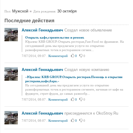
Мужской
30 октября
Пол:
Дата рождения:
Последние действия
Алексей Геннадьевич
Создал новое объявление
Открыть кафе,строительство и ремонт.
Юралекс KRB GROUP-Открыть ресторан,Fast-Food по франшизе. На
сегодняшний день мы предлагаем услуги по открытию
разноформатных точек в ресторанном сегмен...
7/07/2014, 09:07
.
Комментарий
0
0
Алексей Геннадьевич
Создал новую компанию
«
Юралекс KRB GROUP.Открыть ресторан.Помощь в открытии
ресторана,кафе,бара.
»
На сегодняшний день мы предлагаем услуги по открытию
разноформатных точек в ресторанном сегменте, начиная от кафе на
фудкорте, стрит-фудов, до самых разнообр...
7/07/2014, 08:07
.
Комментарий
0
0
Алексей Геннадьевич
присоединился к OkoStroy.Ru
7/07/2014, 08:07
.
Комментарий
0
0