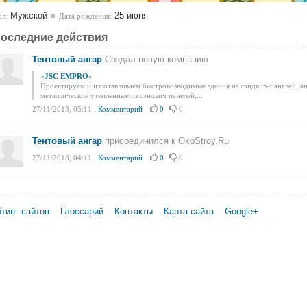
Мужской
25 июня
л:
Дата рождения:
оследние действия
Тентовый ангар
Создал новую компанию
«
JSC EMPRO
»
Проектируем и изготавливаем быстровозводимые здания из сэндвич-панелей, ан
металлические утепленные из сэндвич панелей,...
27/11/2013, 05:11
.
Комментарий
0
0
Тентовый ангар
присоединился к OkoStroy.Ru
27/11/2013, 04:11
.
Комментарий
0
0
тинг сайтов
Глоссарий
Контакты
Карта сайта
Google+