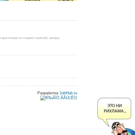
гары теплые из сэндвич-панелей, ангары
Разработка
JobHub.ru