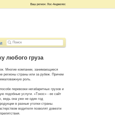
Ваш регион: Лос-Анджелес
и
у любого груза
зок. Многие компании, занимающиеся
ые регионы страны или за рубеж. Причем
 немаловажную роль.
пособе перевозки негабаритных грузов и
ю подобные услуги. «Тэкос» - ее сайт
, ведь она уже не один год
родукции в разные уголки страны.
астерством водителя позволят довезти
 препятствия.