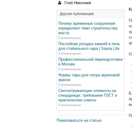
Глеб Николаев
К
Другие публикации
П
Почему временные сооружения
п
определяют темп строительства
з
моста
с
0 комментариев
ц
Послойная укладка камней в печь
для стабильного пара | Sauna Life
0 комментариев
О
Профессиональной переподготовки
в Москве
0 комментариев
Формы тары для литра акриловой
краски
0 комментариев
Светоотражающие элементы на
Б
спецодежде: требования ГОСТ и
п
практические советы
в
0 комментариев
П
Пожаловаться на статью