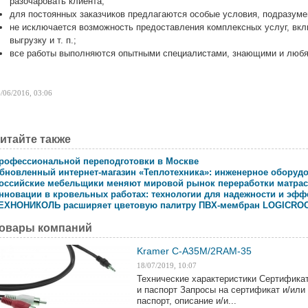
разочаровать клиента;
для постоянных заказчиков предлагаются особые условия, подразу
не исключается возможность предоставления комплексных услуг, вклю
выгрузку и т. п.;
все работы выполняются опытными специалистами, знающими и любя
/06/2016, 03:06
итайте также
рофессиональной переподготовки в Москве
бновленный интернет-магазин «Теплотехника»: инженерное оборудо
оссийские мебельщики меняют мировой рынок переработки матра
нновации в кровельных работах: технологии для надежности и эфф
ЕХНОНИКОЛЬ расширяет цветовую палитру ПВХ-мембран LOGICROO
овары компаний
Kramer C-A35M/2RAM-35
18/07/2019, 10:07
Технические характеристики Сертифика
и паспорт Запросы на сертификат и/или
паспорт, описание и/и...