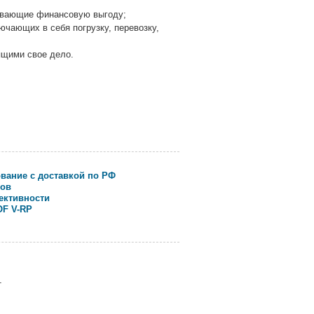
мевающие финансовую выгоду;
чающих в себя погрузку, перевозку,
щими свое дело.
вание с доставкой по РФ
сов
ективности
F V-RP
т