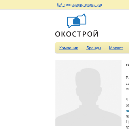
Войти
или
зарегистрироваться
Компании
Бренды
Маркет
Р
с
с
Ч
о
r
п
П
г