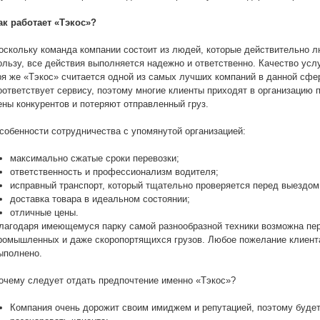
ак работает «Тэкос»?
оскольку команда компании состоит из людей, которые действительно л
ользу, все действия выполняется надежно и ответственно. Качество усл
ря же «Тэкос» считается одной из самых лучших компаний в данной сфе
оответствует сервису, поэтому многие клиенты приходят в организацию п
ены конкурентов и потеряют отправленный груз.
собенности сотрудничества с упомянутой организацией:
максимально сжатые сроки перевозки;
ответственность и профессионализм водителя;
исправный транспорт, который тщательно проверяется перед выездом
доставка товара в идеальном состоянии;
отличные цены.
лагодаря имеющемуся парку самой разнообразной техники возможна пер
ромышленных и даже скоропортящихся грузов. Любое пожелание клиента
ыполнено.
очему следует отдать предпочтение именно «Тэкос»?
Компания очень дорожит своим имиджем и репутацией, поэтому будет