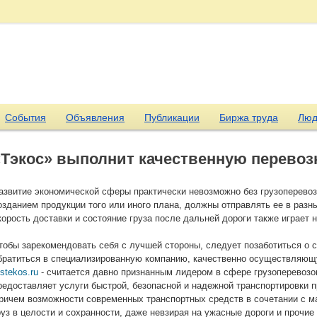
События
Объявления
Публикации
Биржа труда
Люд
«Тэкос» выполнит качественную перевозк
азвитие экономической сферы практически невозможно без грузоперево
озданием продукции того или иного плана, должны отправлять ее в разн
корость доставки и состояние груза после дальней дороги также играет
тобы зарекомендовать себя с лучшей стороны, следует позаботиться о с
братиться в специализированную компанию, качественно осуществляющу
ustekos.ru
- считается давно признанным лидером в сфере грузоперевозок
редоставляет услуги быстрой, безопасной и надежной транспортировки п
ричем возможности современных транспортных средств в сочетании с м
руз в целости и сохранности, даже невзирая на ужасные дороги и прочие