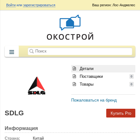
Войти
или
зарегистрироваться
Ваш регион: Лос-Анджелес
Детали
Поставщики
0
Товары
0
Пожаловаться на бренд
SDLG
Купить Pro
Информация
Страна:
Китай