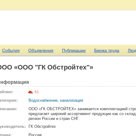
События
Объявления
Публикации
Биржа труда
Люд
ООО «ООО "ГК Обстройтех"»
нформация
ейтинг:
51
атегория:
Водоснабжение, канализация
писание:
ООО «ГК ОБСТРОЙТЕХ» занимается комплектацией строи
предлагает широкий ассортимент продукции как со склада
регион России и стран СНГ.
уководитель:
ГК Обстройтех
трана:
Россия