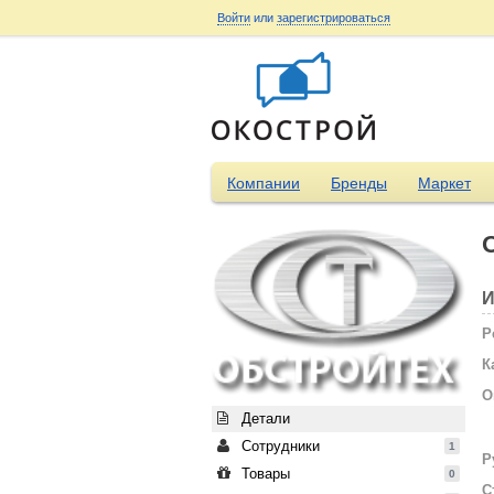
Войти
или
зарегистрироваться
Компании
Бренды
Маркет
И
Р
К
О
Детали
Сотрудники
1
Р
Товары
0
С