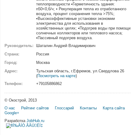
теплопроводности •Герметичность здания:
n50<0,6/ч; • Рекуперация тепла из отработанного
воздуха, процент сохранения тепла >75%;
•Высокоэффективные установки экономии
электричества для использования в
хозяйственных целях; •Подогрев воды при помощи
солнечных коллекторов или теплового насоса;
•Пассивный подогрев воздуха.
Руководитель:
Шаталин Андрей Владимирович
Страна:
Россия
Город:
Москва
Адрес:
Тульская область, г.Ефремов, ул.Свердлова 26
(
Посмотреть на карте
)
Телефон:
+79105886862
© Окострой, 2013
О нас
Рейтинг сайтов
Глоссарий
Контакты
Карта сайта
Google+
Разработка
JobHub.ru