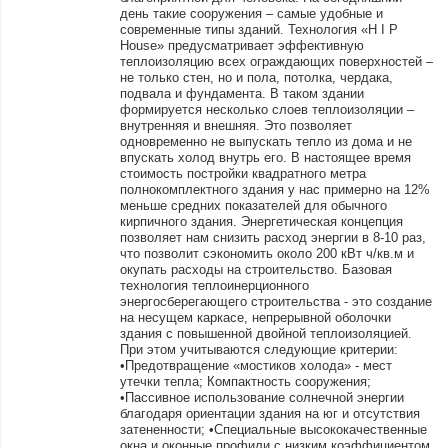
день такие сооружения – самые удобные и
современные типы зданий. Технология «H I P
House» предусматривает эффективную
теплоизоляцию всех ограждающих поверхностей –
не только стен, но и пола, потолка, чердака,
подвала и фундамента. В таком здании
формируется несколько слоев теплоизоляции –
внутренняя и внешняя. Это позволяет
одновременно не выпускать тепло из дома и не
впускать холод внутрь его. В настоящее время
стоимость постройки квадратного метра
полнокомплектного здания у нас примерно на 12%
меньше средних показателей для обычного
кирпичного здания. Энергетическая концепция
позволяет нам снизить расход энергии в 8-10 раз,
что позволит сэкономить около 200 кВт ч/кв.м и
окупать расходы на строительство. Базовая
технология теплоинерционного
энергосберегающего строительства - это создание
на несущем каркасе, непрерывной оболочки
здания с повышенной двойной теплоизоляцией.
При этом учитываются следующие критерии:
•Предотвращение «мостиков холода» - мест
утечки тепла; Компактность сооружения;
•Пассивное использование солнечной энергии
благодаря ориентации здания на юг и отсутствия
затененности; •Специальные высококачественные
окна и оконные профили с низким коэффициентом