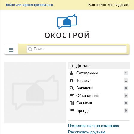
Войти
или
зарегистрироваться
Ваш регион: Лос-Анджелес
Детали
Сотрудники
1
Товары
1
Вакансии
0
Объявления
0
События
0
Бренды
0
Пожаловаться на компанию
Рассказать друзьям