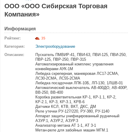
ООО «ООО Сибирская Торговая
Компания»
Информация
Рейтинг:
35
Категория:
Электрооборудование
Описание:
Пускатель ПМВИР-41, ПВИ-63, ПВИ-125, ПВИ-250,
ПВР-125, ПВР-250, ПВР-315
Автоматизированный комплекс управления
конвейерами АУК-1М
Лебедка скреперная, маневровая ЛС17-2СМА,
ЛС30-2СМА, ЛС55-2СМА
Лебедка посадочная ЛПК-10Б, ЛП-130, 1ЛШВ-01
Автоматический выключатель АВ-400ДО, АВ-400Р,
ВВ-250, ВВ-400
Коробка разветвительная КР-1, КР-1.1, КР-2,
КР-2.1, КР-3, КР-3.1, КРВ-6
Датчики КСЛ, КТВ, ВКТ, ДКС, ДМ
Реле утечки РУ-127/220, РУ-380, РУ-1140
Аппарат защиты унифицированный рудничный
АЗУР.1, АЗУР.2, АЗУР.3
Анализатор метана АТ 1-1, АТ 3-1
Метан-реле для забойных машин МГМ.1