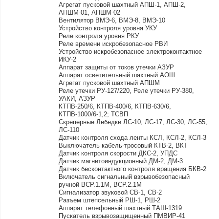
Агрегат пусковой шахтный АПШ-1, АПШ-2,
АПШМ-01, АПШМ-02
Вентилятор ВМЭ-6, ВМЭ-8, ВМЭ-10
Устройство контроля уровня УКУ
Реле контроля уровня РКУ
Реле времени искробезопасное РВИ
Устройство искробезопасное электроконтактное
ИКУ-2
Аппарат защиты от токов утечки АЗУР
Аппарат осветительный шахтный АОШ
Агрегат пусковой шахтный АПШМ
Реле утечки РУ-127/220, Реле утечки РУ-380,
УАКИ, АЗУР
КТПВ-250/6, КТПВ-400/6, КТПВ-630/6,
КТПВ-1000/6-1,2; ТСВП
Скреперные Лебедки ЛС-10, ЛС-17, ЛС-30, ЛС-55,
ЛС-110
Датчик контроля схода ленты КСЛ, КСЛ-2, КСЛ-3
Выключатель кабель-тросовый КТВ-2, ВКТ
Датчик контроля скорости ДКС-2, УПДС
Датчик магнитоиндукционный ДМ-2, ДМ-3
Датчик бесконтактного контроля вращения БКВ-2
Включатель сигнальный взрывобезопасный
ручной ВСР.1.1М, ВСР.2.1М
Сигнализатор звуковой СВ-1, СВ-2
Разъем штепсельный РШ-1, РШ-2
Аппарат телефонный шахтный ТАШ-1319
Пускатель взрывозащищенный ПМВИР-41