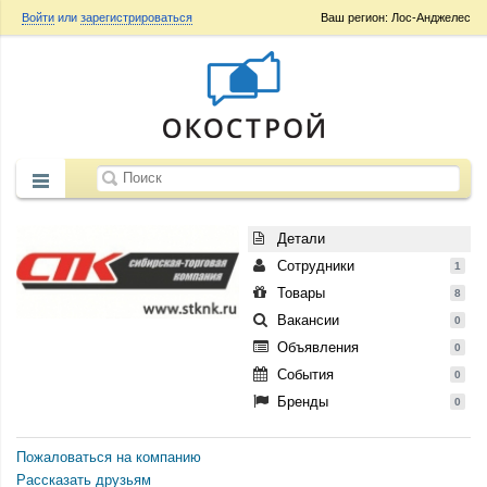
Войти
или
зарегистрироваться
Ваш регион: Лос-Анджелес
Детали
Сотрудники
1
Товары
8
Вакансии
0
Объявления
0
События
0
Бренды
0
Пожаловаться на компанию
Рассказать друзьям