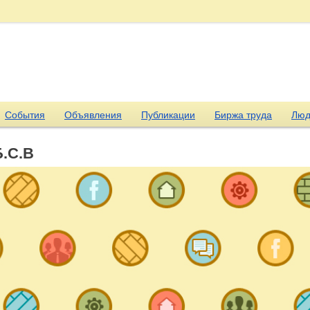
События
Объявления
Публикации
Биржа труда
Люд
Б.С.В