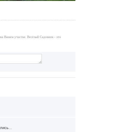
на Вашем участке. Весёлый Садовник - это
лись...