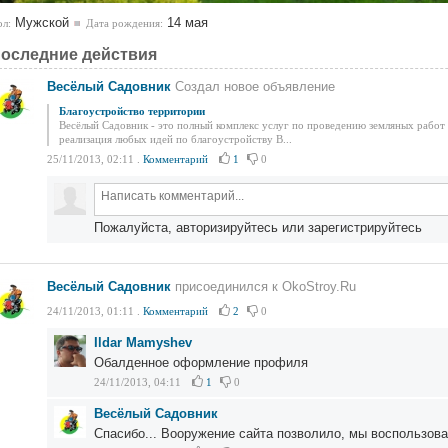
Мужской
14 мая
л:
Дата рождения:
оследние действия
Весёлый Садовник
Создал новое объявление
Благоустройство территории
Весёлый Садовник - это полный комплекс услуг по проведению земляных работ 
реализация любых идей по благоустройству В...
25/11/2013, 02:11
.
Комментарий
1
0
Пожалуйста, авторизируйтесь или зарегистрируйтесь
Весёлый Садовник
присоединился к OkoStroy.Ru
24/11/2013, 01:11
.
Комментарий
2
0
Ildar Mamyshev
Обалденное оформление профиля
24/11/2013, 04:11
1
0
Весёлый Садовник
Спасибо... Вооружение сайта позволило, мы воспользова