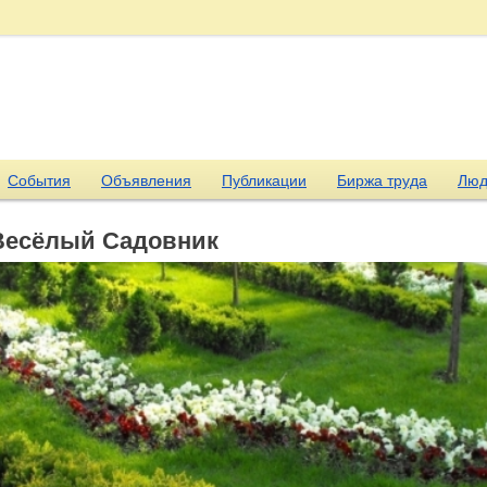
События
Объявления
Публикации
Биржа труда
Люд
Весёлый Садовник