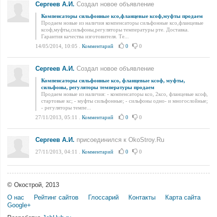
Сергеев А.И.
Создал новое объявление
Компенсаторы сильфонные ксо,фланцевые ксоф,муфты продаем
Продаем новые из наличия компенсаторы сильфонные ксо,фланцевые
ксоф,муфты,сильфоны,регуляторы температуры рте. Доставка.
Гарантия качества изготовителя. Те...
14/05/2014, 10:05
.
Комментарий
0
0
Сергеев А.И.
Создал новое объявление
Компенсаторы сильфонные ксо, фланцевые ксоф, муфты,
сильфоны, регуляторы температуры продаем
Продаем новые из наличия: - компенсаторы ксо, 2ксо, фланцевые ксоф,
стартовые кс; - муфты сильфонные; - сильфоны одно- и многослойные;
- регуляторы темпе...
27/11/2013, 05:11
.
Комментарий
0
0
Сергеев А.И.
присоединился к OkoStroy.Ru
27/11/2013, 04:11
.
Комментарий
0
0
© Окострой, 2013
О нас
Рейтинг сайтов
Глоссарий
Контакты
Карта сайта
Google+