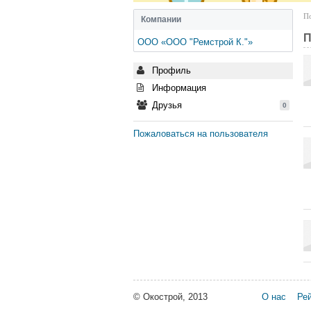
По
Компании
П
ООО «ООО "Ремстрой К."»
Профиль
Информация
Друзья
0
Пожаловаться на пользователя
© Окострой, 2013
О нас
Рей