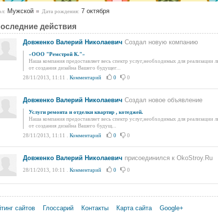
Мужской
7 октября
л:
Дата рождения:
оследние действия
Довженко Валерий Николаевич
Создал новую компанию
«
ООО "Ремстрой К."
»
Наша компания предоставляет весь спектр услуг,необходимых для реализации 
от создания дизайна Вашего будущег...
28/11/2013, 11:11
.
Комментарий
0
0
Довженко Валерий Николаевич
Создал новое объявление
Услуги ремонта и отделки квартир , котеджей.
Наша компания предоставляет весь спектр услуг,необходимых для реализации 
от создания дизайна Вашего будущ...
28/11/2013, 11:11
.
Комментарий
0
0
Довженко Валерий Николаевич
присоединился к OkoStroy.Ru
28/11/2013, 10:11
.
Комментарий
0
0
тинг сайтов
Глоссарий
Контакты
Карта сайта
Google+