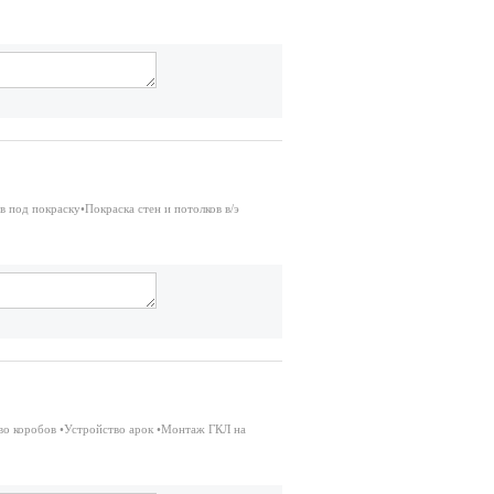
 под покраску•Покраска стен и потолков в/э
во коробов •Устройство арок •Монтаж ГКЛ на