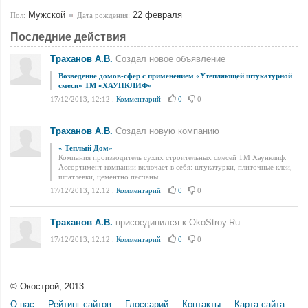
Мужской
22 февраля
Пол:
Дата рождения:
Последние действия
Траханов А.В.
Создал новое объявление
Возведение домов-сфер с применением «Утепляющей штукатурной
смеси» ТМ «ХАУНКЛИФ»
17/12/2013, 12:12
.
Комментарий
0
0
Траханов А.В.
Создал новую компанию
«
Теплый Дом
»
Компания производитель сухих строительных смесей ТМ Хаунклиф.
Ассортимент компании включает в себя: штукатурки, плиточные клеи,
шпатлевки, цементно песчаны...
17/12/2013, 12:12
.
Комментарий
0
0
Траханов А.В.
присоединился к OkoStroy.Ru
17/12/2013, 12:12
.
Комментарий
0
0
© Окострой, 2013
О нас
Рейтинг сайтов
Глоссарий
Контакты
Карта сайта