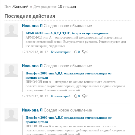
Женский
10 января
Пол:
Дата рождения:
Последние действия
Иванова Л
Создал новое объявление
АРМОФОЛ тип А,В,С,СТ,НГ,Экстра от производителя
АРМОФОЛ тип А – односторонний фольгированный материал на
основе стеклянной сетки. Выпускается в рулонах. Рекомендуется для
изоляция крыш, чердачных ...
17/12/2013, 01:12
.
Комментарий
0
0
Иванова Л
Создал новое объявление
Пенофол 2000 тип А,В,С отражающая теплоизоляция от
производителя
ПЕНОФОЛ тип А – материал на основе вспененного сшитого
полиэтилена с закрытыми порами, дублированный с одной стороны
полированной алюминиевой фольгой. ...
17/12/2013, 01:12
.
Комментарий
0
0
Иванова Л
Создал новое объявление
Пенофол 2000 тип А,В,С отражающая теплоизоляция от
производителя
ПЕНОФОЛ тип А – материал на основе вспененного сшитого
полиэтилена с закрытыми порами, дублированный с одной стороны
полированной алюминиевой фольгой. ...