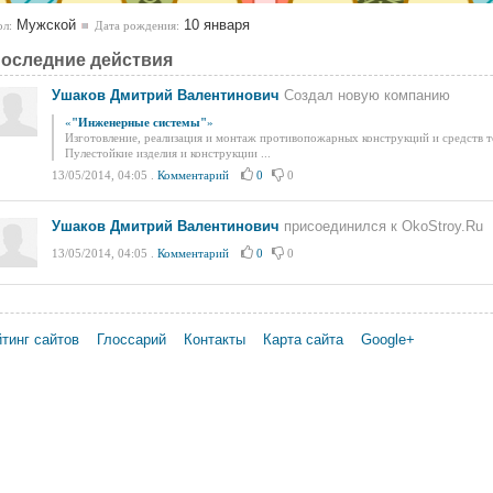
Мужской
10 января
л:
Дата рождения:
оследние действия
Ушаков Дмитрий Валентинович
Создал новую компанию
«
"Инженерные системы"
»
Изготовление, реализация и монтаж противопожарных конструкций и средств 
Пулестойкие изделия и конструкции ...
13/05/2014, 04:05
.
Комментарий
0
0
Ушаков Дмитрий Валентинович
присоединился к OkoStroy.Ru
13/05/2014, 04:05
.
Комментарий
0
0
тинг сайтов
Глоссарий
Контакты
Карта сайта
Google+