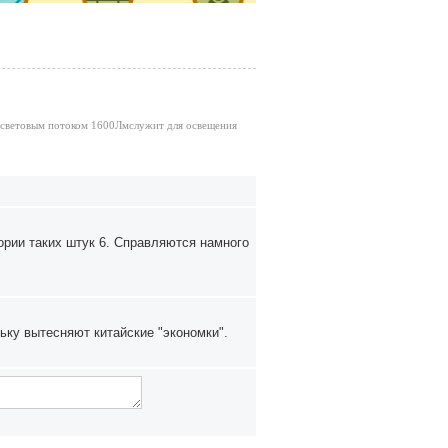
световым потоком 1600Лмслужит для освещения
ории таких штук 6. Справляются намного
ьку вытесняют китайские "экономки".