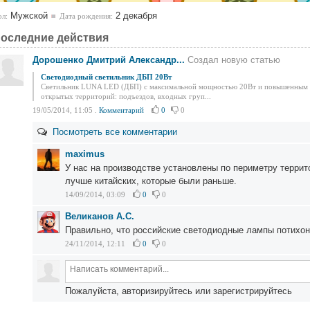
Мужской
2 декабря
л:
Дата рождения:
оследние действия
Дорошенко Дмитрий Александр...
Создал новую статью
Светодиодный светильник ДБП 20Вт
Светильник LUNA LED (ДБП) с максимальной мощностью 20Вт и повышенным 
открытых территорий: подъездов, входных груп...
19/05/2014, 11:05
.
Комментарий
0
0
Посмотреть все комментарии
maximus
У нас на производстве установлены по периметру террит
лучше китайских, которые были раньше.
14/09/2014, 03:09
0
0
Великанов А.С.
Правильно, что российские светодиодные лампы потихон
24/11/2014, 12:11
0
0
Пожалуйста, авторизируйтесь или зарегистрируйтесь